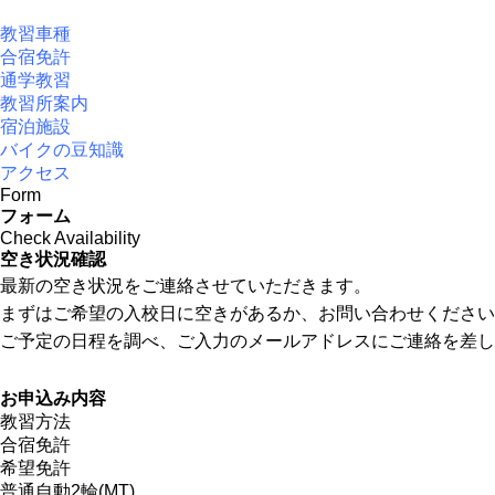
教習車種
合宿免許
通学教習
教習所案内
宿泊施設
バイクの豆知識
アクセス
Form
フォーム
Check Availability
空き状況確認
最新の空き状況をご連絡させていただきます。
まずはご希望の入校日に空きがあるか、お問い合わせください
ご予定の日程を調べ、ご入力のメールアドレスにご連絡を差し
お申込み内容
教習方法
合宿免許
希望免許
普通自動2輪(MT)