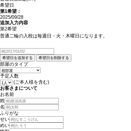
希望日
第1希望：
2025/09/28
追加入力内容
第2希望
普通二輪の入校は毎週日・火・木曜日になります。
部屋のタイプ
予定人数
(ご本人様を含む)
お客さまについて
お名前
姓
名
ふりがな
せい
めい