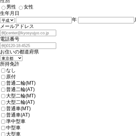
性別
男性
女性
生年月日
年
メールアドレス
電話番号
お住いの都道府県
所持免許
なし
原付
普通二輪(MT)
普通二輪(AT)
大型二輪(MT)
大型二輪(AT)
普通車(MT)
普通車(AT)
準中型車
中型車
大型車