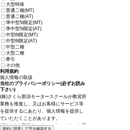
大型特殊
普通二種(MT)
普通二種(AT)
準中型5t限定(MT)
準中型5t限定(AT)
中型8t限定(MT)
中型8t限定(AT)
中型二種
大型二種
牽引
その他
利用規約
個人情報の取扱
規約に同意して空き確認する