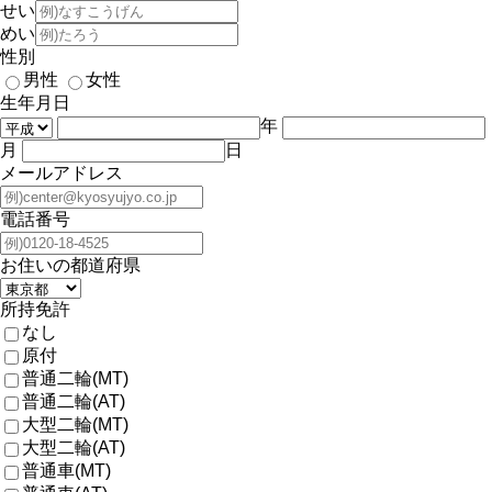
せい
めい
性別
男性
女性
生年月日
年
月
日
メールアドレス
電話番号
お住いの都道府県
所持免許
なし
原付
普通二輪(MT)
普通二輪(AT)
大型二輪(MT)
大型二輪(AT)
普通車(MT)