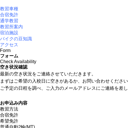
教習車種
合宿免許
通学教習
教習所案内
宿泊施設
バイクの豆知識
アクセス
Form
フォーム
Check Availability
空き状況確認
最新の空き状況をご連絡させていただきます。
まずはご希望の入校日に空きがあるか、お問い合わせください
ご予定の日程を調べ、ご入力のメールアドレスにご連絡を差し
お申込み内容
教習方法
合宿免許
希望免許
普通自動2輪(MT)