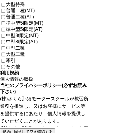
大型特殊
普通二種(MT)
普通二種(AT)
準中型5t限定(MT)
準中型5t限定(AT)
中型8t限定(MT)
中型8t限定(AT)
中型二種
大型二種
牽引
その他
利用規約
個人情報の取扱
規約に同意して空き確認する