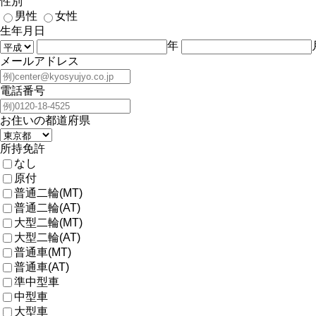
性別
男性
女性
生年月日
年
メールアドレス
電話番号
お住いの都道府県
所持免許
なし
原付
普通二輪(MT)
普通二輪(AT)
大型二輪(MT)
大型二輪(AT)
普通車(MT)
普通車(AT)
準中型車
中型車
大型車