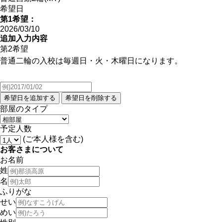
希望日
第1希望：
2026/03/10
追加入力内容
第2希望
普通二輪の入校は毎週日・火・木曜日になります。
部屋のタイプ
予定人数
(ご本人様を含む)
お客さまについて
お名前
姓
名
ふりがな
せい
めい