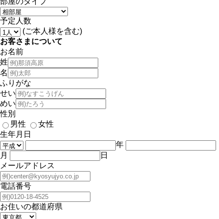
部屋のタイプ
予定人数
(ご本人様を含む)
お客さまについて
お名前
姓
名
ふりがな
せい
めい
性別
男性
女性
生年月日
年
月
日
メールアドレス
電話番号
お住いの都道府県